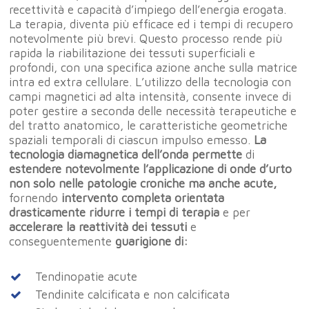
recettività e capacità d’impiego dell’energia erogata.
Chi siamo
I Trattamenti
La terapia, diventa più efficace ed i tempi di recupero
Il Percorso riabilitativo
notevolmente più brevi. Questo processo rende più
Tutti i Trattamenti di
L’Osteopatia
rapida la riabilitazione dei tessuti superficiali e
Fisioterapia
profondi, con una specifica azione anche sulla matrice
Contatti
Le Terapie Innovative
intra ed extra cellulare. L’utilizzo della tecnologia con
campi magnetici ad alta intensità, consente invece di
Prenota subito
Prestazioni infermierist
poter gestire a seconda delle necessità terapeutiche e
Indicazioni stradali
del tratto anatomico, le caratteristiche geometriche
spaziali temporali di ciascun impulso emesso.
La
tecnologia diamagnetica dell’onda permette
di
estendere notevolmente l’applicazione di onde d’urto
non solo nelle patologie croniche ma anche acute,
fornendo
intervento completa orientata
drasticamente ridurre i tempi di terapia
e per
accelerare la reattività dei tessuti
e
conseguentemente
guarigione di:
Tendinopatie acute
Tendinite calcificata e non calcificata